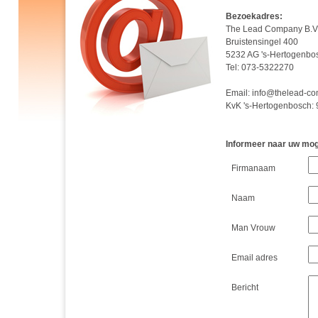
Bezoekadres:
The Lead Company B.V
Bruistensingel 400
5232 AG 's-Hertogenbo
Tel: 073-5322270
Email: info@thelead-c
KvK 's-Hertogenbosch:
Informeer naar uw mog
Firmanaam
Naam
Man Vrouw
Email adres
Bericht